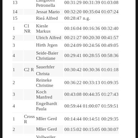
Langhorn
13
00:31:29
00:31:39
01:03:08
Petronella
14
Jessat Mario
00:32:20
00:35:04
01:07:24
15
Rieá Alfred
00:28:47
n.g.
C1
Kiesle
1
00:16:04
00:16:36
00:32:40
NR
Markus
2
Ulrich Alfred
00:21:27
00:20:30
00:41:57
Hirth Jrgen
3
00:24:09
00:24:56
00:49:05
Seide-Baier
4
00:29:41
00:28:55
00:58:36
Christiane
Sauerhfer
1
C2 R
00:30:42
00:30:36
01:01:18
Christa
Reineke
2
00:36:22
00:33:13
01:09:35
Christine
Koch
3
00:43:08
00:44:35
01:27:43
Manfred
Engelhardt
4
00:59:44
01:00:07
01:59:51
Paula
Cross
Mller Gerd
1
00:14:44
00:14:51
00:29:35
R
Mller Gerd
2
00:15:02
00:15:05
00:30:07
Vollweiler