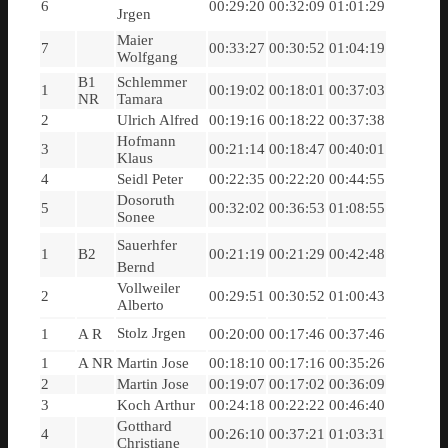
6
00:29:20
00:32:09
01:01:29
Jrgen
Maier
7
00:33:27
00:30:52
01:04:19
Wolfgang
B1
Schlemmer
1
00:19:02
00:18:01
00:37:03
NR
Tamara
2
Ulrich Alfred
00:19:16
00:18:22
00:37:38
Hofmann
3
00:21:14
00:18:47
00:40:01
Klaus
4
Seidl Peter
00:22:35
00:22:20
00:44:55
Dosoruth
5
00:32:02
00:36:53
01:08:55
Sonee
Sauerhfer
1
B2
00:21:19
00:21:29
00:42:48
Bernd
Vollweiler
2
00:29:51
00:30:52
01:00:43
Alberto
Stolz Jrgen
1
A R
00:20:00
00:17:46
00:37:46
1
A NR
Martin Jose
00:18:10
00:17:16
00:35:26
2
Martin Jose
00:19:07
00:17:02
00:36:09
3
Koch Arthur
00:24:18
00:22:22
00:46:40
Gotthard
4
00:26:10
00:37:21
01:03:31
Christiane