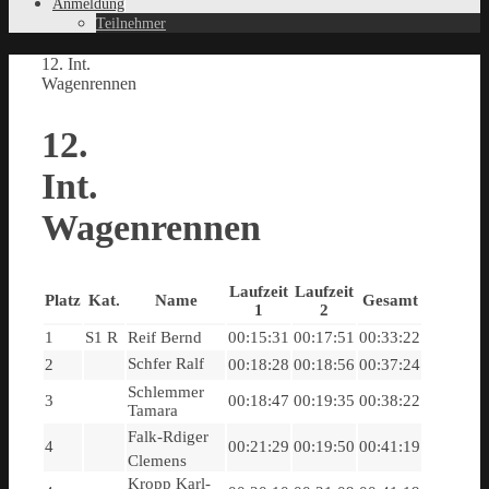
Anmeldung
Teilnehmer
12. Int.
Wagenrennen
12.
Int.
Wagenrennen
Laufzeit
Laufzeit
Platz
Kat.
Name
Gesamt
1
2
1
S1 R
Reif Bernd
00:15:31
00:17:51
00:33:22
Schfer Ralf
2
00:18:28
00:18:56
00:37:24
Schlemmer
3
00:18:47
00:19:35
00:38:22
Tamara
Falk-Rdiger
4
00:21:29
00:19:50
00:41:19
Clemens
Kropp Karl-