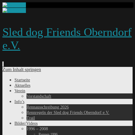
Sled dog Friends Oberndorf
e.V.
Zum Inhalt springen
Startseite
Aktuelles
Verein
Vorstandschaft
Info’s
Rennausschreibung 2026
Rennregeln der Sled dog Friends Oberndorf e.V.
Trail
Bilder/Videos
1996 – 2008
Rennen 1996