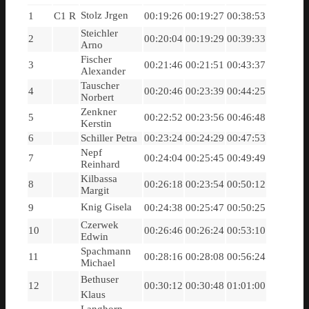
Stolz Jrgen
1
C1 R
00:19:26
00:19:27
00:38:53
Steichler
2
00:20:04
00:19:29
00:39:33
Arno
Fischer
3
00:21:46
00:21:51
00:43:37
Alexander
Tauscher
4
00:20:46
00:23:39
00:44:25
Norbert
Zenkner
5
00:22:52
00:23:56
00:46:48
Kerstin
6
Schiller Petra
00:23:24
00:24:29
00:47:53
Nepf
7
00:24:04
00:25:45
00:49:49
Reinhard
Kilbassa
8
00:26:18
00:23:54
00:50:12
Margit
Knig Gisela
9
00:24:38
00:25:47
00:50:25
Czerwek
10
00:26:46
00:26:24
00:53:10
Edwin
Spachmann
11
00:28:16
00:28:08
00:56:24
Michael
Bethuser
12
00:30:12
00:30:48
01:01:00
Klaus