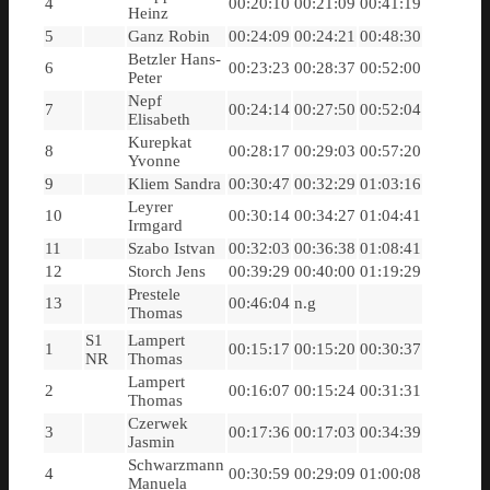
4
00:20:10
00:21:09
00:41:19
Heinz
5
Ganz Robin
00:24:09
00:24:21
00:48:30
Betzler Hans-
6
00:23:23
00:28:37
00:52:00
Peter
Nepf
7
00:24:14
00:27:50
00:52:04
Elisabeth
Kurepkat
8
00:28:17
00:29:03
00:57:20
Yvonne
9
Kliem Sandra
00:30:47
00:32:29
01:03:16
Leyrer
10
00:30:14
00:34:27
01:04:41
Irmgard
11
Szabo Istvan
00:32:03
00:36:38
01:08:41
12
Storch Jens
00:39:29
00:40:00
01:19:29
Prestele
13
00:46:04
n.g
Thomas
S1
Lampert
1
00:15:17
00:15:20
00:30:37
NR
Thomas
Lampert
2
00:16:07
00:15:24
00:31:31
Thomas
Czerwek
3
00:17:36
00:17:03
00:34:39
Jasmin
Schwarzmann
4
00:30:59
00:29:09
01:00:08
Manuela