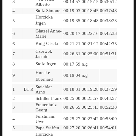
3
00:14:57
00:15:15
00:30:12
Alberto
4
Stolz Simone
00:19:03
00:18:45
00:37:48
Horcicka
5
00:19:35
00:18:48
00:38:23
Jrgen
Glatzel Anne-
6
00:20:17
00:22:16
00:42:33
Marie
Knig Gisela
6
00:21:21
00:21:12
00:42:33
Czerwek
7
00:26:31
00:25:00
00:51:31
Jasmin
Stolz Jrgen
8
00:17:59
n.g
Hnecke
9
00:19:04
n.g
Eberhard
Steichler
1
B1 R
00:18:31
00:19:28
00:37:59
Arno
2
Schiller Franz
00:25:00
00:23:57
00:48:57
Frauenholz
3
00:26:55
00:25:43
00:52:38
Georg
Forstmann
4
00:25:27
00:27:42
00:53:09
Uwe
5
Pape Steffen
00:27:20
00:26:41
00:54:01
Horcicka