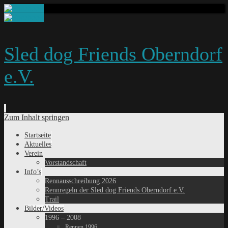
Sled dog Friends Oberndorf
e.V.
Zum Inhalt springen
Startseite
Aktuelles
Verein
Vorstandschaft
Info’s
Rennausschreibung 2026
Rennregeln der Sled dog Friends Oberndorf e.V.
Trail
Bilder/Videos
1996 – 2008
Rennen 1996