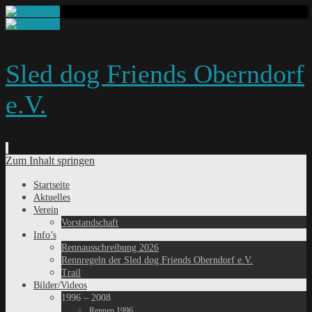
Sled dog Friends Oberndorf
e.V.
Zum Inhalt springen
Startseite
Aktuelles
Verein
Vorstandschaft
Info’s
Rennausschreibung 2026
Rennregeln der Sled dog Friends Oberndorf e.V.
Trail
Bilder/Videos
1996 – 2008
Rennen 1996