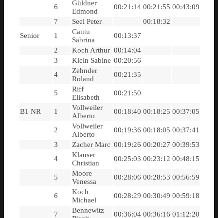
Güldner
6
00:21:14
00:21:55
00:43:09
Edmond
7
Seel Peter
00:18:32
Cantu
Senior
1
00:13:37
Sabrina
2
Koch Arthur
00:14:04
3
Klein Sabine
00:20:56
Zehnder
4
00:21:35
Roland
Riff
5
00:21:50
Elisabeth
Vollweiler
B1 NR
1
00:18:40
00:18:25
00:37:05
Alberto
Vollweiler
2
00:19:36
00:18:05
00:37:41
Alberto
3
Zacher Marc
00:19:26
00:20:27
00:39:53
Klauser
4
00:25:03
00:23:12
00:48:15
Christian
Moore
5
00:28:06
00:28:53
00:56:59
Venessa
Koch
6
00:28:29
00:30:49
00:59:18
Michael
Bennewitz
7
00:36:04
00:36:16
01:12:20