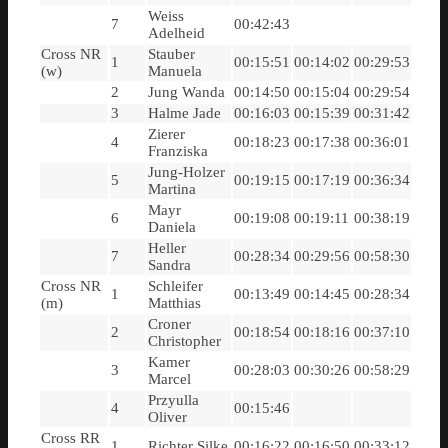
Weiss
7
00:42:43
Adelheid
Cross NR
Stauber
1
00:15:51
00:14:02
00:29:53
(w)
Manuela
2
Jung Wanda
00:14:50
00:15:04
00:29:54
3
Halme Jade
00:16:03
00:15:39
00:31:42
Zierer
4
00:18:23
00:17:38
00:36:01
Franziska
Jung-Holzer
5
00:19:15
00:17:19
00:36:34
Martina
Mayr
6
00:19:08
00:19:11
00:38:19
Daniela
Heller
7
00:28:34
00:29:56
00:58:30
Sandra
Cross NR
Schleifer
1
00:13:49
00:14:45
00:28:34
(m)
Matthias
Croner
2
00:18:54
00:18:16
00:37:10
Christopher
Kamer
3
00:28:03
00:30:26
00:58:29
Marcel
Przyulla
4
00:15:46
Oliver
Cross RR
1
Richter Silke
00:16:22
00:16:50
00:33:12