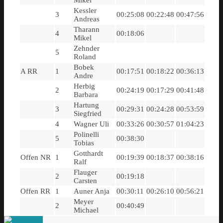
Mikel
Kessler
3
00:25:08
00:22:48
00:47:56
Andreas
Tharann
4
00:18:06
Mikel
Zehnder
5
Roland
Bobek
A RR
1
00:17:51
00:18:22
00:36:13
Andre
Herbig
2
00:24:19
00:17:29
00:41:48
Barbara
Hartung
3
00:29:31
00:24:28
00:53:59
Siegfried
4
Wagner Uli
00:33:26
00:30:57
01:04:23
Polinelli
5
00:38:30
Tobias
Gotthardt
Offen NR
1
00:19:39
00:18:37
00:38:16
Ralf
Flauger
2
00:19:18
Carsten
Offen RR
1
Auner Anja
00:30:11
00:26:10
00:56:21
Meyer
2
00:40:49
Michael