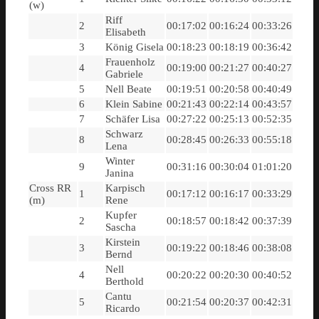
(w)
Riff
2
00:17:02
00:16:24
00:33:26
Elisabeth
3
König Gisela
00:18:23
00:18:19
00:36:42
Frauenholz
4
00:19:00
00:21:27
00:40:27
Gabriele
5
Nell Beate
00:19:51
00:20:58
00:40:49
6
Klein Sabine
00:21:43
00:22:14
00:43:57
7
Schäfer Lisa
00:27:22
00:25:13
00:52:35
Schwarz
8
00:28:45
00:26:33
00:55:18
Lena
Winter
9
00:31:16
00:30:04
01:01:20
Janina
Cross RR
Karpisch
1
00:17:12
00:16:17
00:33:29
(m)
Rene
Kupfer
2
00:18:57
00:18:42
00:37:39
Sascha
Kirstein
3
00:19:22
00:18:46
00:38:08
Bernd
Nell
4
00:20:22
00:20:30
00:40:52
Berthold
Cantu
5
00:21:54
00:20:37
00:42:31
Ricardo