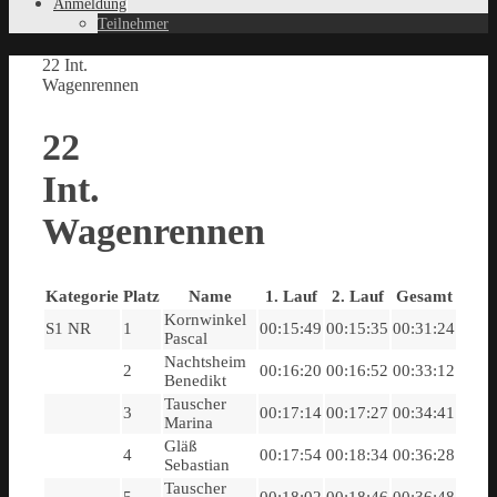
Anmeldung
Teilnehmer
22 Int.
Wagenrennen
22
Int.
Wagenrennen
Kategorie
Platz
Name
1. Lauf
2. Lauf
Gesamt
Kornwinkel
S1 NR
1
00:15:49
00:15:35
00:31:24
Pascal
Nachtsheim
2
00:16:20
00:16:52
00:33:12
Benedikt
Tauscher
3
00:17:14
00:17:27
00:34:41
Marina
Gläß
4
00:17:54
00:18:34
00:36:28
Sebastian
Tauscher