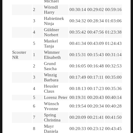
Michael
Wörndl
2
00:30:14
00:29:02
00:59:16
Harry
Habietinek
3
00:34:32
00:28:34
01:03:06
Ninja
Güldner
4
00:35:42
00:47:56
01:23:38
Norbert
Mankel
5
00:41:34
00:43:09
01:24:43
Tanja
Scooter
Wimmer
1
00:15:31
00:15:43
00:31:14
NR
Elisabeth
Grund
2
00:16:05
00:16:48
00:32:53
Sascha
Winzig
3
00:17:49
00:17:11
00:35:00
Barbara
Heusler
4
00:18:13
00:17:23
00:35:36
Claus
5
Lorenz Peter
00:19:31
00:20:43
00:40:14
Wünsch
6
00:19:54
00:20:34
00:40:28
Yvonne
Spring
7
00:20:09
00:21:41
00:41:50
Christina
Mayr
8
00:20:33
00:23:12
00:43:45
Daniela