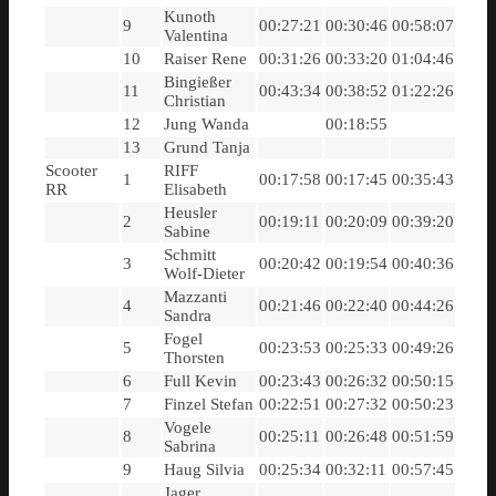
Kunoth
9
00:27:21
00:30:46
00:58:07
Valentina
10
Raiser Rene
00:31:26
00:33:20
01:04:46
Bingießer
11
00:43:34
00:38:52
01:22:26
Christian
12
Jung Wanda
00:18:55
13
Grund Tanja
Scooter
RIFF
1
00:17:58
00:17:45
00:35:43
RR
Elisabeth
Heusler
2
00:19:11
00:20:09
00:39:20
Sabine
Schmitt
3
00:20:42
00:19:54
00:40:36
Wolf-Dieter
Mazzanti
4
00:21:46
00:22:40
00:44:26
Sandra
Fogel
5
00:23:53
00:25:33
00:49:26
Thorsten
6
Full Kevin
00:23:43
00:26:32
00:50:15
7
Finzel Stefan
00:22:51
00:27:32
00:50:23
Vogele
8
00:25:11
00:26:48
00:51:59
Sabrina
9
Haug Silvia
00:25:34
00:32:11
00:57:45
Jager