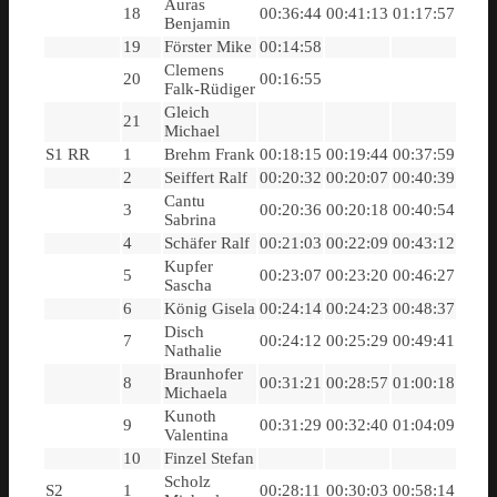
Auras
18
00:36:44
00:41:13
01:17:57
Benjamin
19
Förster Mike
00:14:58
Clemens
20
00:16:55
Falk-Rüdiger
Gleich
21
Michael
S1 RR
1
Brehm Frank
00:18:15
00:19:44
00:37:59
2
Seiffert Ralf
00:20:32
00:20:07
00:40:39
Cantu
3
00:20:36
00:20:18
00:40:54
Sabrina
4
Schäfer Ralf
00:21:03
00:22:09
00:43:12
Kupfer
5
00:23:07
00:23:20
00:46:27
Sascha
6
König Gisela
00:24:14
00:24:23
00:48:37
Disch
7
00:24:12
00:25:29
00:49:41
Nathalie
Braunhofer
8
00:31:21
00:28:57
01:00:18
Michaela
Kunoth
9
00:31:29
00:32:40
01:04:09
Valentina
10
Finzel Stefan
Scholz
S2
1
00:28:11
00:30:03
00:58:14