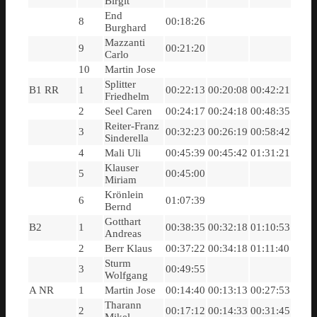
Birgit
End
8
00:18:26
Burghard
Mazzanti
9
00:21:20
Carlo
10
Martin Jose
Splitter
B1 RR
1
00:22:13
00:20:08
00:42:21
Friedhelm
2
Seel Caren
00:24:17
00:24:18
00:48:35
Reiter-Franz
3
00:32:23
00:26:19
00:58:42
Sinderella
4
Mali Uli
00:45:39
00:45:42
01:31:21
Klauser
5
00:45:00
Miriam
Krönlein
6
01:07:39
Bernd
Gotthart
B2
1
00:38:35
00:32:18
01:10:53
Andreas
2
Berr Klaus
00:37:22
00:34:18
01:11:40
Sturm
3
00:49:55
Wolfgang
A NR
1
Martin Jose
00:14:40
00:13:13
00:27:53
Tharann
2
00:17:12
00:14:33
00:31:45