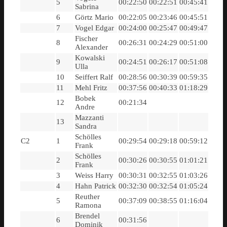
5
00:22:50
00:22:51
00:45:41
Sabrina
6
Görtz Mario
00:22:05
00:23:46
00:45:51
7
Vogel Edgar
00:24:00
00:25:47
00:49:47
Fischer
8
00:26:31
00:24:29
00:51:00
Alexander
Kowalski
9
00:24:51
00:26:17
00:51:08
Ulla
10
Seiffert Ralf
00:28:56
00:30:39
00:59:35
11
Mehl Fritz
00:37:56
00:40:33
01:18:29
Bobek
12
00:21:34
Andre
Mazzanti
13
Sandra
Schölles
C2
1
00:29:54
00:29:18
00:59:12
Frank
Schölles
2
00:30:26
00:30:55
01:01:21
Frank
3
Weiss Harry
00:30:31
00:32:55
01:03:26
4
Hahn Patrick
00:32:30
00:32:54
01:05:24
Reuther
5
00:37:09
00:38:55
01:16:04
Ramona
Brendel
6
00:31:56
Dominik