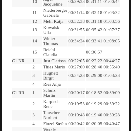
10
00:29:33
00:31:11
01:00:44
Jacqueline
Niederberger
11
00:31:14
00:32:18
01:03:32
Gabriela
12
Mehl Katja
00:32:38
00:31:18
01:03:56
Kowalski
13
00:31:55
00:35:42
01:07:37
Ulla
Winter
14
00:34:24
00:33:41
01:08:05
Thomas
Reichl
15
00:36:57
Claudia
C1 NR
1
Just Clarissa
00:22:05
00:22:22
00:44:27
2
Thies Mario
00:27:00
00:28:40
00:55:40
Hughett
3
00:34:23
00:29:00
01:03:23
Birgit
4
Ries Anja
Schulz
C1 RR
1
00:20:17
00:18:52
00:39:09
Martin
Karpisch
2
00:19:53
00:19:29
00:39:22
Rene
Tauscher
3
00:19:48
00:19:40
00:39:28
Norbert
4
Finzel Stefan
00:20:42
00:20:05
00:40:47
Vogele