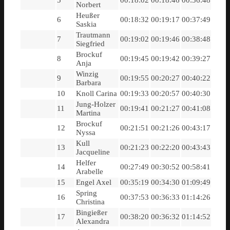
5
00:18:02
00:18:46
00:36:48
Norbert
Heußer
6
00:18:32
00:19:17
00:37:49
Saskia
Trautmann
7
00:19:02
00:19:46
00:38:48
Siegfried
Brockuf
8
00:19:45
00:19:42
00:39:27
Anja
Winzig
9
00:19:55
00:20:27
00:40:22
Barbara
10
Knoll Carina
00:19:33
00:20:57
00:40:30
Jung-Holzer
11
00:19:41
00:21:27
00:41:08
Martina
Brockuf
12
00:21:51
00:21:26
00:43:17
Nyssa
Kull
13
00:21:23
00:22:20
00:43:43
Jacqueline
Helfer
14
00:27:49
00:30:52
00:58:41
Arabelle
15
Engel Axel
00:35:19
00:34:30
01:09:49
Spring
16
00:37:53
00:36:33
01:14:26
Christina
Bingießer
17
00:38:20
00:36:32
01:14:52
Alexandra